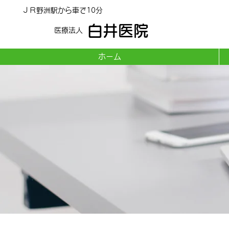
ＪＲ野洲駅から車で10分
内科
放射線科
白井医院
医療法人
ホーム